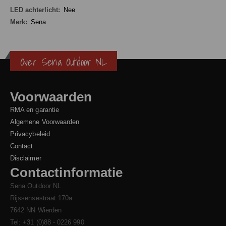
informatie
Nee
Sena
Over Sena Outdoor NL
Voorwaarden
RMA en garantie
Algemene Voorwaarden
Privacybeleid
Contact
Disclaimer
Contactinformatie
Sena Outdoor NL
Rijssensestraat 170a
7642 NN Wierden
Tel: +31 (0)88 - 0226 990