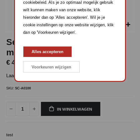
cookiebeleid. Als je zo optimaal mogelijk gebruik
wilt kunnen maken van onze website, klik
hieronder dan op 'Alles accepteren'. Wil je je
cookie instellingen op onze website wijzigen, klik
dan op 'Voorkeuren wijzigen'.
Ga
Sena USB voeding en data
naar
het
microUSB
Alles accepteren
begin
van
€ 4,95
de
Voorkeuren wijzigen
afbeeldingen-
Laad en data kabel
gallerij
SKU
SC-A0100
IN WINKELWAGEN
test