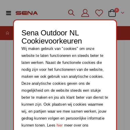
producte
0
Toggle
Cart
Nav
Sena Outdoor NL
SENA USB VOEDING EN DATA MICROUSB
Cookievoorkeuren
Ga
Wij maken gebruik van "cookies" om onze
naar
het
website te laten functioneren en steeds beter te
einde
laten werken. Naast de functionele cookies die
van
nodig zijn voor het functioneren van de website,
de
maken we ook gebruik van analytische cookies.
afbeeldingen-
Deze analytische cookies geven ons de
gallerij
mogelijkheid om de website steeds een stukje
beter te maken en jou als klant beter van dienst te
kunnen zijn. Ook plaatsen wij cookies waarmee
wij, en partijen waar we mee samen werken, jouw
gedrag kunnen volgen en persoonlijke informatie
kunnen tonen. Lees
hier
meer over ons