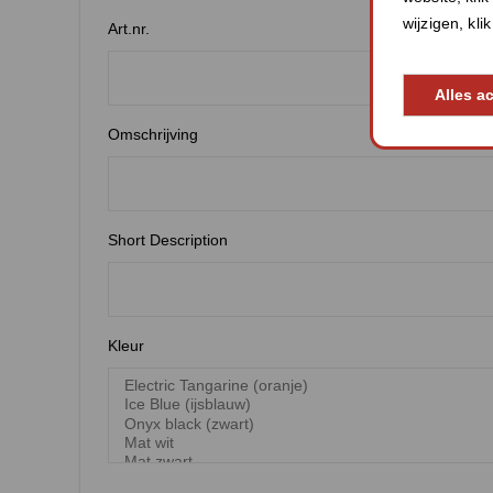
wijzigen, kli
Art.nr.
Alles a
Omschrijving
Short Description
Kleur