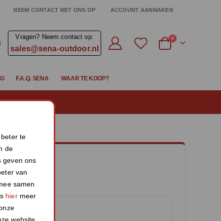
NEEM CONTACT MET ONS OP
ACCOUNT AANMAKEN
Vragen? Neem contact op:
producten
0
sales@sena-outdoor.nl
Cart
IG
F.A.Q. SENA
WAAR TE KOOP?
beter te
an de
s geven ons
beter van
e mee samen
es
hier
meer
 onze
onze website