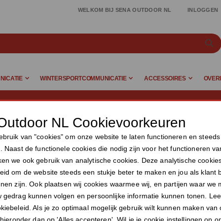
WELKOM BIJ SENA OUTDOOR NL
INLOGGEN
ICATIE
WINTERSPORTCOMMUNICATIE
ACCESSOIRES
OVER
Outdoor NL Cookievoorkeuren
bruik van "cookies" om onze website te laten functioneren en steeds 
. Naast de functionele cookies die nodig zijn voor het functioneren v
en we ook gebruik van analytische cookies. Deze analytische cookie
eid om de website steeds een stukje beter te maken en jou als klant 
nnen zijn. Ook plaatsen wij cookies waarmee wij, en partijen waar w
w gedrag kunnen volgen en persoonlijke informatie kunnen tonen. Le
kiebeleid. Als je zo optimaal mogelijk gebruik wilt kunnen maken van
 hieronder dan op 'Alles accepteren'. Wil je je cookie instellingen op 