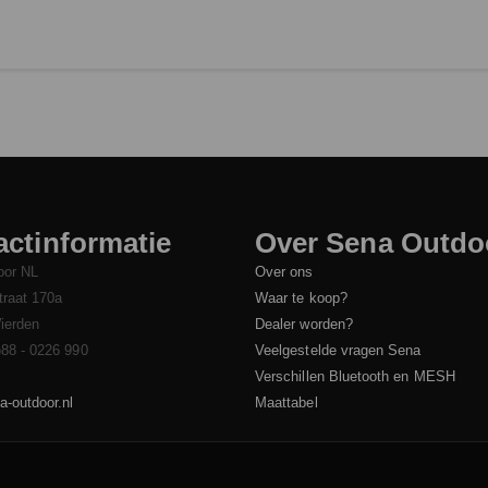
ctinformatie
Over Sena Outdo
oor NL
Over ons
traat 170a
Waar te koop?
ierden
Dealer worden?
)88 - 0226 990
Veelgestelde vragen Sena
Verschillen Bluetooth en MESH
-outdoor.nl
Maattabel