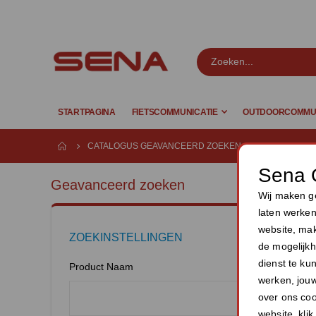
STARTPAGINA
FIETSCOMMUNICATIE
OUTDOORCOMMUN
CATALOGUS GEAVANCEERD ZOEKEN
Sena 
Geavanceerd zoeken
Wij maken ge
laten werken
website, mak
ZOEKINSTELLINGEN
de mogelijkh
dienst te ku
Product Naam
werken, jou
over ons coo
website, klik