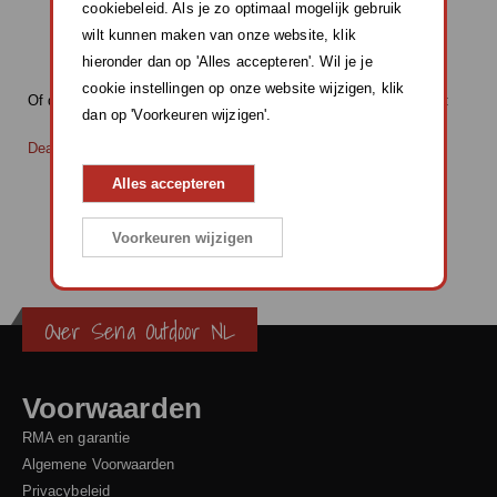
cookiebeleid. Als je zo optimaal mogelijk gebruik
Telefoonnummer
wilt kunnen maken van onze website, klik
KvK nummer
hieronder dan op 'Alles accepteren'. Wil je je
BTW nummer
cookie instellingen op onze website wijzigen, klik
Of download onderstaand formulier, en mail deze ingevuld terug:
dan op 'Voorkeuren wijzigen'.
Dealer Inschrijfformulier
Alles accepteren
Voorkeuren wijzigen
Over Sena Outdoor NL
Voorwaarden
RMA en garantie
Algemene Voorwaarden
Privacybeleid