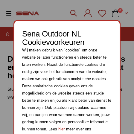
producte
0
Toggle
Cart
Nav
Sena Outdoor NL
DEALER WORDEN?
Cookievoorkeuren
Wij maken gebruik van "cookies" om onze
Dealer worden van de Sena fiets
website te laten functioneren en steeds beter te
laten werken. Naast de functionele cookies die
en wintersport producten? Laat
nodig zijn voor het functioneren van de website,
het ons weten!
maken we ook gebruik van analytische cookies.
Deze analytische cookies geven ons de
Stuur een mailtje naar
sales@teqtrade.nl
met daarin de volgende
mogelijkheid om de website steeds een stukje
gegevens:
beter te maken en jou als klant beter van dienst te
kunnen zijn. Ook plaatsen wij cookies waarmee
Bedrijfsnaam
wij, en partijen waar we mee samen werken, jouw
Contactpersoon
gedrag kunnen volgen en persoonlijke informatie
Adresgegevens
kunnen tonen. Lees
hier
meer over ons
Emailadres