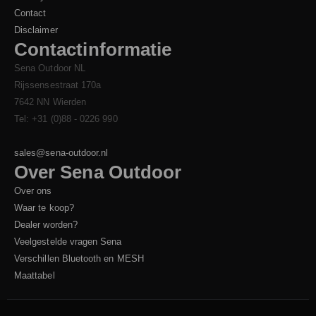
Contact
Disclaimer
Contactinformatie
Sena Outdoor NL
Rijssensestraat 170a
7642 NN Wierden
Tel: +31 (0)88 - 0226 990
sales@sena-outdoor.nl
Over Sena Outdoor
Over ons
Waar te koop?
Dealer worden?
Veelgestelde vragen Sena
Verschillen Bluetooth en MESH
Maattabel