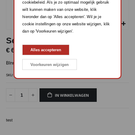
cookiebeleid. Als je zo optimaal mogelijk gebruik
wilt kunnen maken van onze website, klik
hieronder dan op 'Alles accepteren'. Wil je je
cookie instellingen op onze website wijzigen, klik
dan op 'Voorkeuren wijzigen'.
Ga
Sena M1 binnenvoering
naar
het
€ 6,95
Alles accepteren
begin
van
BInnenvoering voor de Sena M1
de
Voorkeuren wijzigen
afbeeldingen-
SKU
SH-M1-A01
gallerij
IN WINKELWAGEN
test