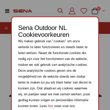
producte
0
Toggle
Cart
Nav
Sena Outdoor NL
SENA M1 BINNENVOERING
Cookievoorkeuren
Ga
Wij maken gebruik van "cookies" om onze
naar
het
website te laten functioneren en steeds beter te
einde
laten werken. Naast de functionele cookies die
van
nodig zijn voor het functioneren van de website,
de
maken we ook gebruik van analytische cookies.
afbeeldingen-
Deze analytische cookies geven ons de
gallerij
mogelijkheid om de website steeds een stukje
beter te maken en jou als klant beter van dienst te
kunnen zijn. Ook plaatsen wij cookies waarmee
wij, en partijen waar we mee samen werken, jouw
gedrag kunnen volgen en persoonlijke informatie
kunnen tonen. Lees
hier
meer over ons