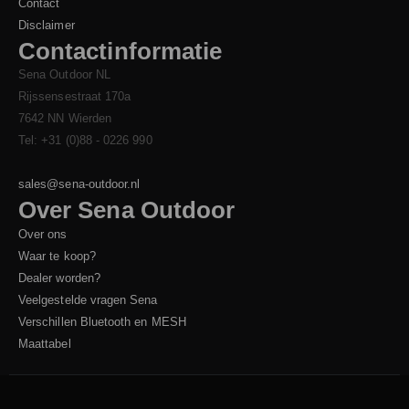
Contact
Disclaimer
Contactinformatie
Sena Outdoor NL
Rijssensestraat 170a
7642 NN Wierden
Tel: +31 (0)88 - 0226 990
sales@sena-outdoor.nl
Over Sena Outdoor
Over ons
Waar te koop?
Dealer worden?
Veelgestelde vragen Sena
Verschillen Bluetooth en MESH
Maattabel